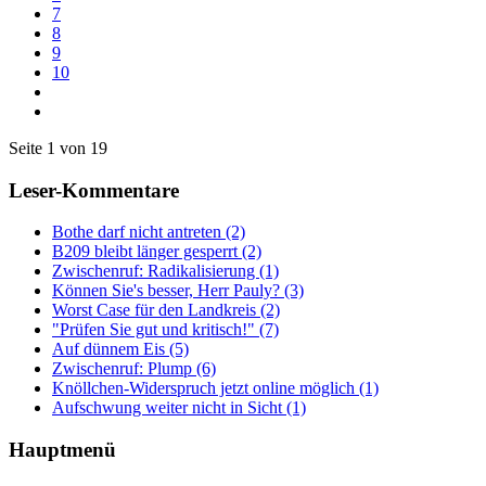
7
8
9
10
Seite 1 von 19
Leser-Kommentare
Bothe darf nicht antreten (2)
B209 bleibt länger gesperrt (2)
Zwischenruf: Radikalisierung (1)
Können Sie's besser, Herr Pauly? (3)
Worst Case für den Landkreis (2)
"Prüfen Sie gut und kritisch!" (7)
Auf dünnem Eis (5)
Zwischenruf: Plump (6)
Knöllchen-Widerspruch jetzt online möglich (1)
Aufschwung weiter nicht in Sicht (1)
Hauptmenü