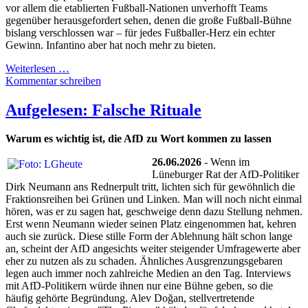
vor allem die etablierten Fußball-Nationen unverhofft Teams
gegenüber herausgefordert sehen, denen die große Fußball-Bühne
bislang verschlossen war – für jedes Fußballer-Herz ein echter
Gewinn. Infantino aber hat noch mehr zu bieten.
Weiterlesen …
Kommentar schreiben
Aufgelesen: Falsche Rituale
Warum es wichtig ist, die AfD zu Wort kommen zu lassen
26.06.2026
- Wenn im
Lüneburger Rat der AfD-Politiker
Dirk Neumann ans Rednerpult tritt, lichten sich für gewöhnlich die
Fraktionsreihen bei Grünen und Linken. Man will noch nicht einmal
hören, was er zu sagen hat, geschweige denn dazu Stellung nehmen.
Erst wenn Neumann wieder seinen Platz eingenommen hat, kehren
auch sie zurück. Diese stille Form der Ablehnung hält schon lange
an, scheint der AfD angesichts weiter steigender Umfragewerte aber
eher zu nutzen als zu schaden. Ähnliches Ausgrenzungsgebaren
legen auch immer noch zahlreiche Medien an den Tag. Interviews
mit AfD-Politikern würde ihnen nur eine Bühne geben, so die
häufig gehörte Begründung. Alev Doğan, stellvertretende