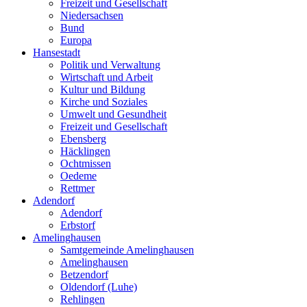
Freizeit und Gesellschaft
Niedersachsen
Bund
Europa
Hansestadt
Politik und Verwaltung
Wirtschaft und Arbeit
Kultur und Bildung
Kirche und Soziales
Umwelt und Gesundheit
Freizeit und Gesellschaft
Ebensberg
Häcklingen
Ochtmissen
Oedeme
Rettmer
Adendorf
Adendorf
Erbstorf
Amelinghausen
Samtgemeinde Amelinghausen
Amelinghausen
Betzendorf
Oldendorf (Luhe)
Rehlingen