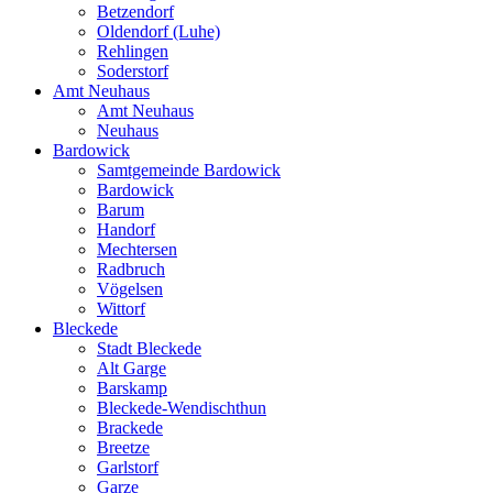
Betzendorf
Oldendorf (Luhe)
Rehlingen
Soderstorf
Amt Neuhaus
Amt Neuhaus
Neuhaus
Bardowick
Samtgemeinde Bardowick
Bardowick
Barum
Handorf
Mechtersen
Radbruch
Vögelsen
Wittorf
Bleckede
Stadt Bleckede
Alt Garge
Barskamp
Bleckede-Wendischthun
Brackede
Breetze
Garlstorf
Garze