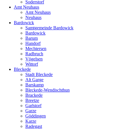
Soderstorf
Amt Neuhaus
Amt Neuhaus
Neuhaus
Bardowick
Samtgemeinde Bardowick
Bardowick
Barum
Handorf
Mechtersen
Radbruch
Vögelsen
Wittorf
Bleckede
Stadt Bleckede
Alt Garge
Barskamp
Bleckede-Wendischthun
Brackede
Breetze
Garlstorf
Garze
Göddingen
Karze
Radegast