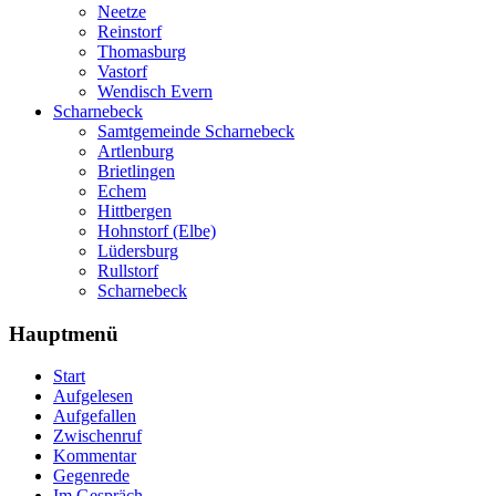
Neetze
Reinstorf
Thomasburg
Vastorf
Wendisch Evern
Scharnebeck
Samtgemeinde Scharnebeck
Artlenburg
Brietlingen
Echem
Hittbergen
Hohnstorf (Elbe)
Lüdersburg
Rullstorf
Scharnebeck
Hauptmenü
Start
Aufgelesen
Aufgefallen
Zwischenruf
Kommentar
Gegenrede
Im Gespräch