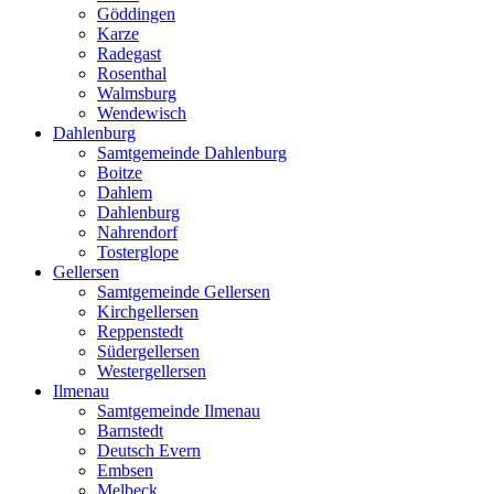
Göddingen
Karze
Radegast
Rosenthal
Walmsburg
Wendewisch
Dahlenburg
Samtgemeinde Dahlenburg
Boitze
Dahlem
Dahlenburg
Nahrendorf
Tosterglope
Gellersen
Samtgemeinde Gellersen
Kirchgellersen
Reppenstedt
Südergellersen
Westergellersen
Ilmenau
Samtgemeinde Ilmenau
Barnstedt
Deutsch Evern
Embsen
Melbeck