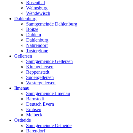
Rosenthal
Walmsburg
Wendewisch
Dahlenburg
Samtgemeinde Dahlenburg
Boitze
Dahlem
Dahlenburg
Nahrendorf
Tosterglope
Gellersen
Samtgemeinde Gellersen
Kirchgellersen
Reppenstedt
Südergellersen
Westergellersen
Ilmenau
Samtgemeinde Ilmenau
Barnstedt
Deutsch Evern
Embsen
Melbeck
Ostheide
Samtgemeinde Ostheide
Barendorf