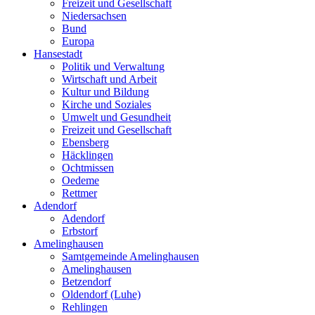
Freizeit und Gesellschaft
Niedersachsen
Bund
Europa
Hansestadt
Politik und Verwaltung
Wirtschaft und Arbeit
Kultur und Bildung
Kirche und Soziales
Umwelt und Gesundheit
Freizeit und Gesellschaft
Ebensberg
Häcklingen
Ochtmissen
Oedeme
Rettmer
Adendorf
Adendorf
Erbstorf
Amelinghausen
Samtgemeinde Amelinghausen
Amelinghausen
Betzendorf
Oldendorf (Luhe)
Rehlingen