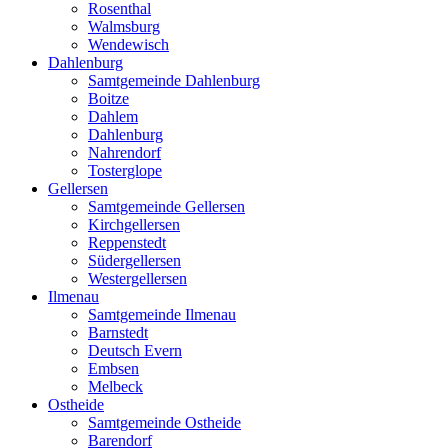
Rosenthal
Walmsburg
Wendewisch
Dahlenburg
Samtgemeinde Dahlenburg
Boitze
Dahlem
Dahlenburg
Nahrendorf
Tosterglope
Gellersen
Samtgemeinde Gellersen
Kirchgellersen
Reppenstedt
Südergellersen
Westergellersen
Ilmenau
Samtgemeinde Ilmenau
Barnstedt
Deutsch Evern
Embsen
Melbeck
Ostheide
Samtgemeinde Ostheide
Barendorf