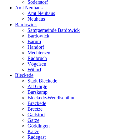
Soderstorf
Amt Neuhaus
Amt Neuhaus
Neuhaus
Bardowick
Samtgemeinde Bardowick
Bardowick
Barum
Handorf
Mechtersen
Radbruch
Vögelsen
Wittorf
Bleckede
Stadt Bleckede
Alt Garge
Barskamp
Bleckede-Wendischthun
Brackede
Breetze
Garlstorf
Garze
Göddingen
Karze
Radegast