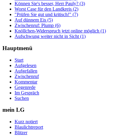
Können Sie's besser, Herr Pauly? (3)
Worst Case für den Landkreis (2)
"Prüfen Sie gut und kritisch!" (7)
Auf dünnem Eis (5)
Zwischenruf: Plump (6)
Knöllchen-Widerspruch jetzt online möglich (1)
Aufschwung weiter nicht in Sicht (1)
Hauptmenü
Start
Aufgelesen
Aufgefallen
Zwischenruf
Kommentar
Gegenrede
Im Gespräch
Suchen
mein LG
Kurz notiert
Blaulichtreport
Blitzer