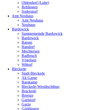
Oldendorf (Luhe)
Rehlingen
Soderstorf
Amt Neuhaus
Amt Neuhaus
Neuhaus
Bardowick
Samtgemeinde Bardowick
Bardowick
Barum
Handorf
Mechtersen
Radbruch
Vögelsen
Wittorf
Bleckede
Stadt Bleckede
Alt Garge
Barskamp
Bleckede-Wendischthun
Brackede
Breetze
Garlstorf
Garze
Göddingen