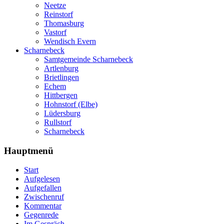
Neetze
Reinstorf
Thomasburg
Vastorf
Wendisch Evern
Scharnebeck
Samtgemeinde Scharnebeck
Artlenburg
Brietlingen
Echem
Hittbergen
Hohnstorf (Elbe)
Lüdersburg
Rullstorf
Scharnebeck
Hauptmenü
Start
Aufgelesen
Aufgefallen
Zwischenruf
Kommentar
Gegenrede
Im Gespräch