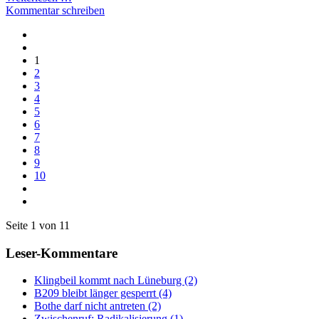
Kommentar schreiben
1
2
3
4
5
6
7
8
9
10
Seite 1 von 11
Leser-Kommentare
Klingbeil kommt nach Lüneburg (2)
B209 bleibt länger gesperrt (4)
Bothe darf nicht antreten (2)
Zwischenruf: Radikalisierung (1)