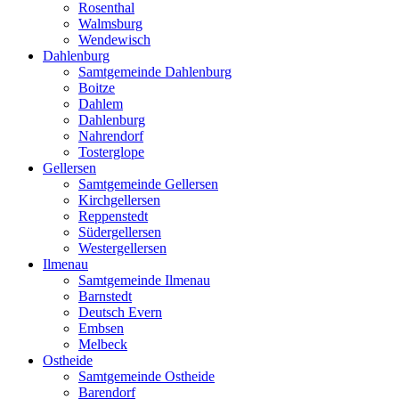
Rosenthal
Walmsburg
Wendewisch
Dahlenburg
Samtgemeinde Dahlenburg
Boitze
Dahlem
Dahlenburg
Nahrendorf
Tosterglope
Gellersen
Samtgemeinde Gellersen
Kirchgellersen
Reppenstedt
Südergellersen
Westergellersen
Ilmenau
Samtgemeinde Ilmenau
Barnstedt
Deutsch Evern
Embsen
Melbeck
Ostheide
Samtgemeinde Ostheide
Barendorf