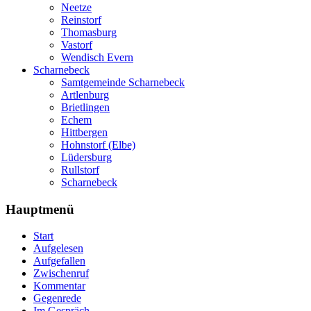
Neetze
Reinstorf
Thomasburg
Vastorf
Wendisch Evern
Scharnebeck
Samtgemeinde Scharnebeck
Artlenburg
Brietlingen
Echem
Hittbergen
Hohnstorf (Elbe)
Lüdersburg
Rullstorf
Scharnebeck
Hauptmenü
Start
Aufgelesen
Aufgefallen
Zwischenruf
Kommentar
Gegenrede
Im Gespräch