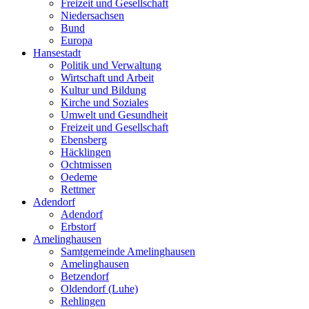
Freizeit und Gesellschaft
Niedersachsen
Bund
Europa
Hansestadt
Politik und Verwaltung
Wirtschaft und Arbeit
Kultur und Bildung
Kirche und Soziales
Umwelt und Gesundheit
Freizeit und Gesellschaft
Ebensberg
Häcklingen
Ochtmissen
Oedeme
Rettmer
Adendorf
Adendorf
Erbstorf
Amelinghausen
Samtgemeinde Amelinghausen
Amelinghausen
Betzendorf
Oldendorf (Luhe)
Rehlingen