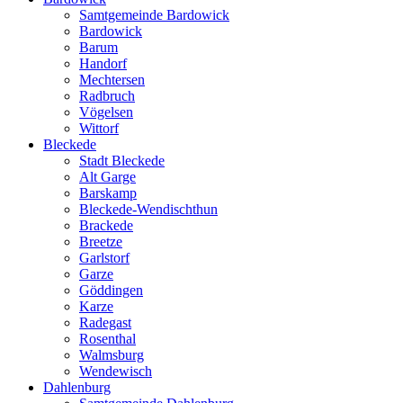
Samtgemeinde Bardowick
Bardowick
Barum
Handorf
Mechtersen
Radbruch
Vögelsen
Wittorf
Bleckede
Stadt Bleckede
Alt Garge
Barskamp
Bleckede-Wendischthun
Brackede
Breetze
Garlstorf
Garze
Göddingen
Karze
Radegast
Rosenthal
Walmsburg
Wendewisch
Dahlenburg