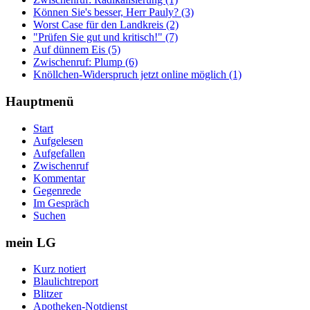
Können Sie's besser, Herr Pauly? (3)
Worst Case für den Landkreis (2)
"Prüfen Sie gut und kritisch!" (7)
Auf dünnem Eis (5)
Zwischenruf: Plump (6)
Knöllchen-Widerspruch jetzt online möglich (1)
Hauptmenü
Start
Aufgelesen
Aufgefallen
Zwischenruf
Kommentar
Gegenrede
Im Gespräch
Suchen
mein LG
Kurz notiert
Blaulichtreport
Blitzer
Apotheken-Notdienst