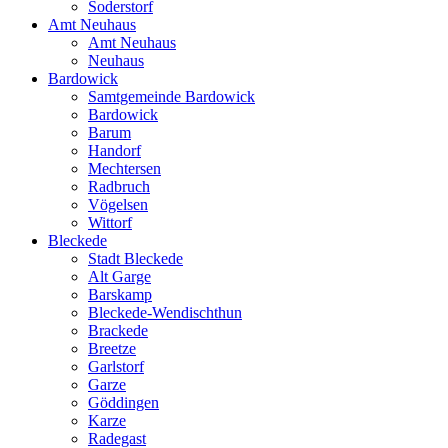
Soderstorf
Amt Neuhaus
Amt Neuhaus
Neuhaus
Bardowick
Samtgemeinde Bardowick
Bardowick
Barum
Handorf
Mechtersen
Radbruch
Vögelsen
Wittorf
Bleckede
Stadt Bleckede
Alt Garge
Barskamp
Bleckede-Wendischthun
Brackede
Breetze
Garlstorf
Garze
Göddingen
Karze
Radegast