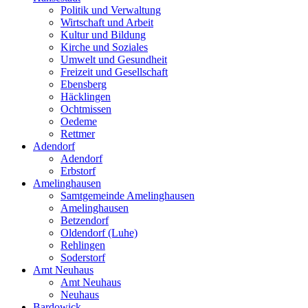
Politik und Verwaltung
Wirtschaft und Arbeit
Kultur und Bildung
Kirche und Soziales
Umwelt und Gesundheit
Freizeit und Gesellschaft
Ebensberg
Häcklingen
Ochtmissen
Oedeme
Rettmer
Adendorf
Adendorf
Erbstorf
Amelinghausen
Samtgemeinde Amelinghausen
Amelinghausen
Betzendorf
Oldendorf (Luhe)
Rehlingen
Soderstorf
Amt Neuhaus
Amt Neuhaus
Neuhaus
Bardowick