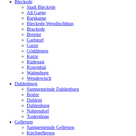
Bleckede
Stadt Bleckede
Alt Garge
Barskamp
Bleckede-Wendischthun
Brackede
Breetze
Garlstorf
Garze
Göddingen
Karze
Radegast
Rosenthal
Walmsburg
Wendewisch
Dahlenburg
Samtgemeinde Dahlenburg
Boitze
Dahlem
Dahlenburg
Nahrendorf
Tosterglope
Gellersen
Samtgemeinde Gellersen
Kirchgellersen