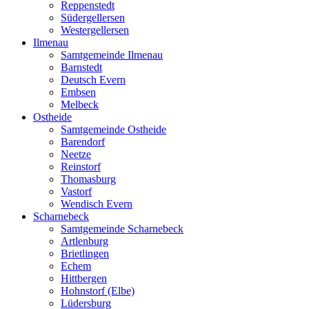
Reppenstedt
Südergellersen
Westergellersen
Ilmenau
Samtgemeinde Ilmenau
Barnstedt
Deutsch Evern
Embsen
Melbeck
Ostheide
Samtgemeinde Ostheide
Barendorf
Neetze
Reinstorf
Thomasburg
Vastorf
Wendisch Evern
Scharnebeck
Samtgemeinde Scharnebeck
Artlenburg
Brietlingen
Echem
Hittbergen
Hohnstorf (Elbe)
Lüdersburg