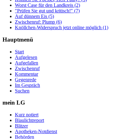
Worst Case für den Landkreis (2)
"Prüfen Sie gut und kritisch!" (7)
Auf dünnem Eis (5)
Zwischenruf: Plump (6)
Knöllchen-Widerspruch jetzt online möglich (1)
Hauptmenü
Start
Aufgelesen
Aufgefallen
Zwischenruf
Kommentar
Gegenrede
Im Gespräch
Suchen
mein LG
Kurz notiert
Blaulichtreport
Blitzer
Apotheken-Notdienst
Behörden