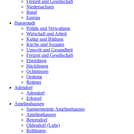
Freizeit und Gesellschaft
Niedersachsen
Bund
Europa
Hansestadt
Politik und Verwaltung
Wirtschaft und Arbeit
Kultur und Bildung
Kirche und Soziales
Umwelt und Gesundheit
Freizeit und Gesellschaft
Ebensberg
Häcklingen
Ochtmissen
Oedeme
Rettmer
Adendorf
Adendorf
Erbstorf
Amelinghausen
Samtgemeinde Amelinghausen
Amelinghausen
Betzendorf
Oldendorf (Luhe)
Rehlingen