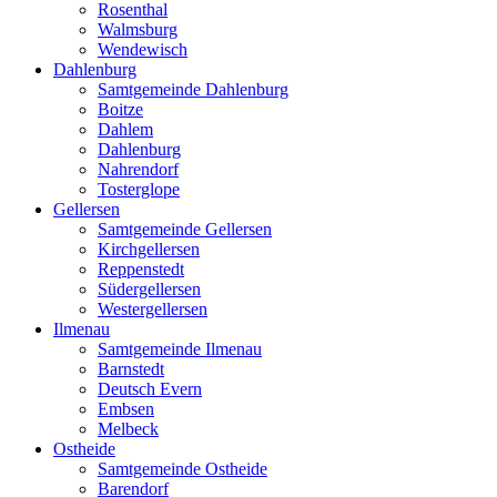
Rosenthal
Walmsburg
Wendewisch
Dahlenburg
Samtgemeinde Dahlenburg
Boitze
Dahlem
Dahlenburg
Nahrendorf
Tosterglope
Gellersen
Samtgemeinde Gellersen
Kirchgellersen
Reppenstedt
Südergellersen
Westergellersen
Ilmenau
Samtgemeinde Ilmenau
Barnstedt
Deutsch Evern
Embsen
Melbeck
Ostheide
Samtgemeinde Ostheide
Barendorf