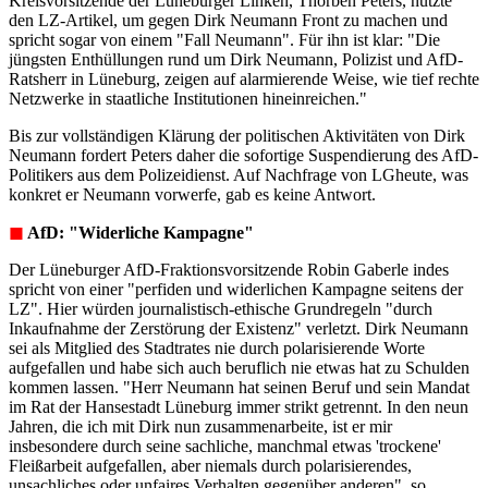
Kreisvorsitzende der Lüneburger Linken, Thorben Peters, nutzte
den LZ-Artikel, um gegen Dirk Neumann Front zu machen und
spricht sogar von einem "Fall Neumann". Für ihn ist klar: "Die
jüngsten Enthüllungen rund um Dirk Neumann, Polizist und AfD-
Ratsherr in Lüneburg, zeigen auf alarmierende Weise, wie tief rechte
Netzwerke in staatliche Institutionen hineinreichen."
Bis zur
vollständigen Klärung der politischen Aktivitäten
von Dirk
Neumann fordert Peters daher die sofortige Suspendierung des AfD-
Politikers aus dem Polizeidienst. Auf Nachfrage von LGheute, was
konkret er Neumann vorwerfe, gab es keine Antwort.
◼︎
AfD: "Widerliche Kampagne"
Der Lüneburger AfD-Fraktionsvorsitzende Robin Gaberle indes
spricht von einer "perfiden und widerlichen Kampagne seitens der
LZ". Hier würden journalistisch-ethische Grundregeln "durch
Inkaufnahme der Zerstörung der Existenz" verletzt. Dirk Neumann
sei als Mitglied des Stadtrates nie durch polarisierende Worte
aufgefallen und habe sich auch beruflich nie etwas hat zu Schulden
kommen lassen. "Herr Neumann hat seinen Beruf und sein Mandat
im Rat der Hansestadt Lüneburg immer strikt getrennt. In den neun
Jahren, die ich mit Dirk nun zusammenarbeite, ist er mir
insbesondere durch seine sachliche, manchmal etwas 'trockene'
Fleißarbeit aufgefallen, aber niemals durch polarisierendes,
unsachliches oder unfaires Verhalten gegenüber anderen", so