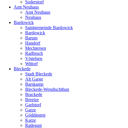
Soderstorf
Amt Neuhaus
Amt Neuhaus
Neuhaus
Bardowick
Samtgemeinde Bardowick
Bardowick
Barum
Handorf
Mechtersen
Radbruch
Vögelsen
Wittorf
Bleckede
Stadt Bleckede
Alt Garge
Barskamp
Bleckede-Wendischthun
Brackede
Breetze
Garlstorf
Garze
Göddingen
Karze
Radegast