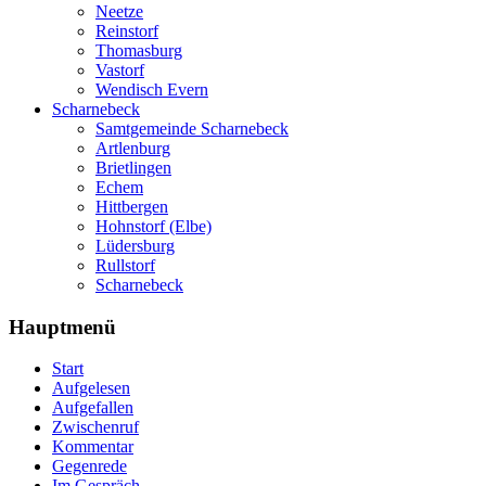
Neetze
Reinstorf
Thomasburg
Vastorf
Wendisch Evern
Scharnebeck
Samtgemeinde Scharnebeck
Artlenburg
Brietlingen
Echem
Hittbergen
Hohnstorf (Elbe)
Lüdersburg
Rullstorf
Scharnebeck
Hauptmenü
Start
Aufgelesen
Aufgefallen
Zwischenruf
Kommentar
Gegenrede
Im Gespräch