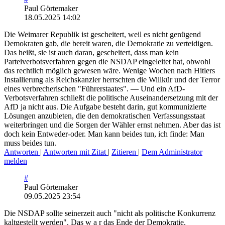
Paul Görtemaker
18.05.2025 14:02
Die Weimarer Republik ist gescheitert, weil es nicht genügend
Demokraten gab, die bereit waren, die Demokratie zu verteidigen.
Das heißt, sie ist auch daran, gescheitert, dass man kein
Parteiverbotsverfahren gegen die NSDAP eingeleitet hat, obwohl
das rechtlich möglich gewesen wäre. Wenige Wochen nach Hitlers
Installierung als Reichskanzler herrschten die Willkür und der Terror
eines verbrecherischen "Führerstaates". — Und ein AfD-
Verbotsverfahren schließt die politische Auseinandersetzung mit der
AfD ja nicht aus. Die Aufgabe besteht darin, gut kommunizierte
Lösungen anzubieten, die den demokratischen Verfassungsstaat
weiterbringen und die Sorgen der Wähler ernst nehmen. Aber das ist
doch kein Entweder-oder. Man kann beides tun, ich finde: Man
muss beides tun.
Antworten
|
Antworten mit Zitat
|
Zitieren
|
Dem Administrator
melden
#
Paul Görtemaker
09.05.2025 23:54
Die NSDAP sollte seinerzeit auch "nicht als politische Konkurrenz
kaltgestellt werden". Das w a r das Ende der Demokratie.