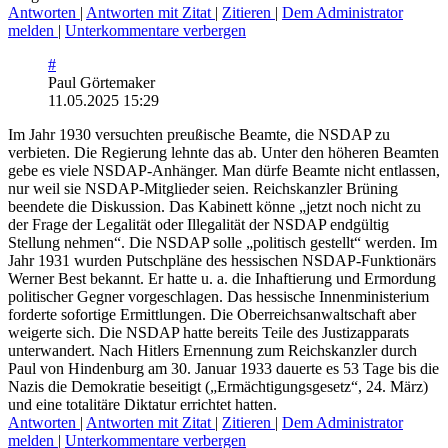
Antworten
|
Antworten mit Zitat
|
Zitieren
|
Dem Administrator
melden
|
Unterkommentare verbergen
#
Paul Görtemaker
11.05.2025 15:29
Im Jahr 1930 versuchten preußische Beamte, die NSDAP zu
verbieten. Die Regierung lehnte das ab. Unter den höheren Beamten
gebe es viele NSDAP-Anhänger. Man dürfe Beamte nicht entlassen,
nur weil sie NSDAP-Mitglieder seien. Reichskanzler Brüning
beendete die Diskussion. Das Kabinett könne „jetzt noch nicht zu
der Frage der Legalität oder Illegalität der NSDAP endgültig
Stellung nehmen“. Die NSDAP solle „politisch gestellt“ werden. Im
Jahr 1931 wurden Putschpläne des hessischen NSDAP-Funktionärs
Werner Best bekannt. Er hatte u. a. die Inhaftierung und Ermordung
politischer Gegner vorgeschlagen. Das hessische Innenministerium
forderte sofortige Ermittlungen. Die Oberreichsanwaltschaft aber
weigerte sich. Die NSDAP hatte bereits Teile des Justizapparats
unterwandert. Nach Hitlers Ernennung zum Reichskanzler durch
Paul von Hindenburg am 30. Januar 1933 dauerte es 53 Tage bis die
Nazis die Demokratie beseitigt („Ermächtigungsgesetz“, 24. März)
und eine totalitäre Diktatur errichtet hatten.
Antworten
|
Antworten mit Zitat
|
Zitieren
|
Dem Administrator
melden
|
Unterkommentare verbergen