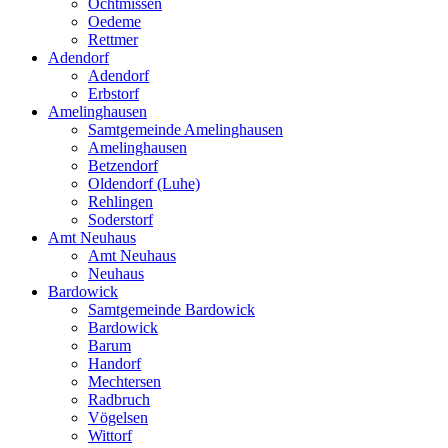
Ochtmissen
Oedeme
Rettmer
Adendorf
Adendorf
Erbstorf
Amelinghausen
Samtgemeinde Amelinghausen
Amelinghausen
Betzendorf
Oldendorf (Luhe)
Rehlingen
Soderstorf
Amt Neuhaus
Amt Neuhaus
Neuhaus
Bardowick
Samtgemeinde Bardowick
Bardowick
Barum
Handorf
Mechtersen
Radbruch
Vögelsen
Wittorf