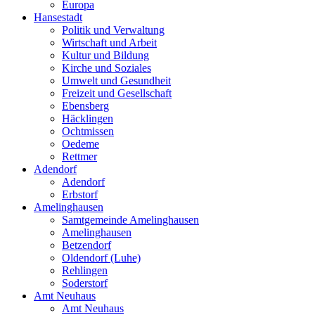
Europa
Hansestadt
Politik und Verwaltung
Wirtschaft und Arbeit
Kultur und Bildung
Kirche und Soziales
Umwelt und Gesundheit
Freizeit und Gesellschaft
Ebensberg
Häcklingen
Ochtmissen
Oedeme
Rettmer
Adendorf
Adendorf
Erbstorf
Amelinghausen
Samtgemeinde Amelinghausen
Amelinghausen
Betzendorf
Oldendorf (Luhe)
Rehlingen
Soderstorf
Amt Neuhaus
Amt Neuhaus