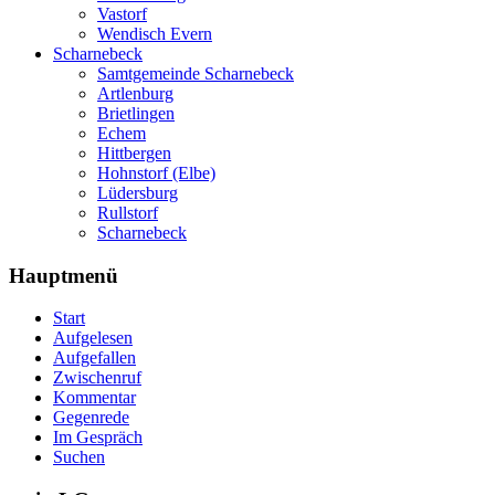
Vastorf
Wendisch Evern
Scharnebeck
Samtgemeinde Scharnebeck
Artlenburg
Brietlingen
Echem
Hittbergen
Hohnstorf (Elbe)
Lüdersburg
Rullstorf
Scharnebeck
Hauptmenü
Start
Aufgelesen
Aufgefallen
Zwischenruf
Kommentar
Gegenrede
Im Gespräch
Suchen