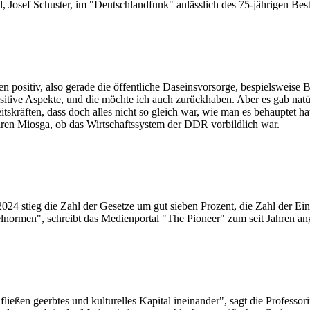
d, Josef Schuster, im "Deutschlandfunk" anlässlich des 75-jährigen Best
en positiv, also gerade die öffentliche Daseinsvorsorge, bespielsweise
ositive Aspekte, und die möchte ich auch zurückhaben. Aber es gab nat
eitskräften, dass doch alles nicht so gleich war, wie man es behauptet 
ren Miosga, ob das Wirtschaftssystem der DDR vorbildlich war.
24 stieg die Zahl der Gesetze um gut sieben Prozent, die Zahl der Ei
elnormen", schreibt das Medienportal "The Pioneer" zum seit Jahren 
ießen geerbtes und kulturelles Kapital ineinander", sagt die Profess