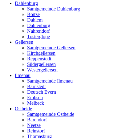
Dahlenburg
Samtgemeinde Dahlenburg
Boitze
Dahlem
Dahlenburg
Nahrendorf
Tosterglope
Gellersen
Samtgemeinde Gellersen
Kirchgellersen
Reppenstedt
Südergellersen
Westergellersen
Ilmenau
Samtgemeinde Ilmenau
Barnstedt
Deutsch Evern
Embsen
Melbeck
Ostheide
Samtgemeinde Ostheide
Barendorf
Neetze
Reinstorf
Thomasburg