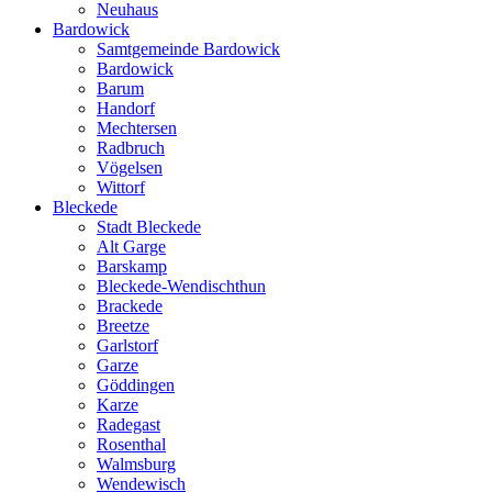
Neuhaus
Bardowick
Samtgemeinde Bardowick
Bardowick
Barum
Handorf
Mechtersen
Radbruch
Vögelsen
Wittorf
Bleckede
Stadt Bleckede
Alt Garge
Barskamp
Bleckede-Wendischthun
Brackede
Breetze
Garlstorf
Garze
Göddingen
Karze
Radegast
Rosenthal
Walmsburg
Wendewisch