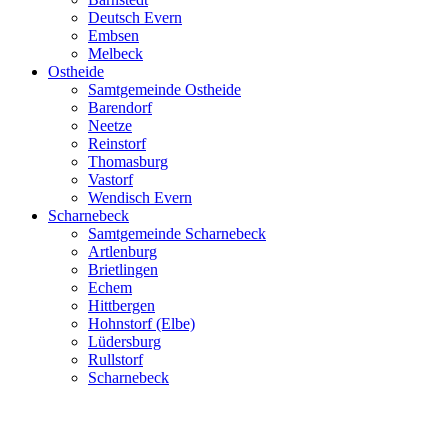
Deutsch Evern
Embsen
Melbeck
Ostheide
Samtgemeinde Ostheide
Barendorf
Neetze
Reinstorf
Thomasburg
Vastorf
Wendisch Evern
Scharnebeck
Samtgemeinde Scharnebeck
Artlenburg
Brietlingen
Echem
Hittbergen
Hohnstorf (Elbe)
Lüdersburg
Rullstorf
Scharnebeck