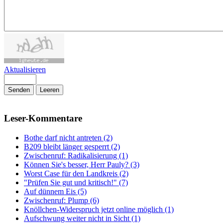
Aktualisieren
Senden
Leeren
Leser-Kommentare
Bothe darf nicht antreten (2)
B209 bleibt länger gesperrt (2)
Zwischenruf: Radikalisierung (1)
Können Sie's besser, Herr Pauly? (3)
Worst Case für den Landkreis (2)
"Prüfen Sie gut und kritisch!" (7)
Auf dünnem Eis (5)
Zwischenruf: Plump (6)
Knöllchen-Widerspruch jetzt online möglich (1)
Aufschwung weiter nicht in Sicht (1)