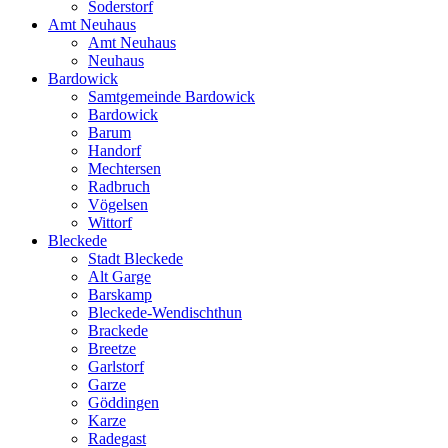
Soderstorf
Amt Neuhaus
Amt Neuhaus
Neuhaus
Bardowick
Samtgemeinde Bardowick
Bardowick
Barum
Handorf
Mechtersen
Radbruch
Vögelsen
Wittorf
Bleckede
Stadt Bleckede
Alt Garge
Barskamp
Bleckede-Wendischthun
Brackede
Breetze
Garlstorf
Garze
Göddingen
Karze
Radegast