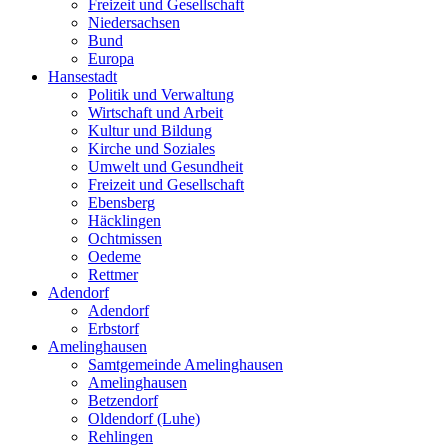
Freizeit und Gesellschaft
Niedersachsen
Bund
Europa
Hansestadt
Politik und Verwaltung
Wirtschaft und Arbeit
Kultur und Bildung
Kirche und Soziales
Umwelt und Gesundheit
Freizeit und Gesellschaft
Ebensberg
Häcklingen
Ochtmissen
Oedeme
Rettmer
Adendorf
Adendorf
Erbstorf
Amelinghausen
Samtgemeinde Amelinghausen
Amelinghausen
Betzendorf
Oldendorf (Luhe)
Rehlingen