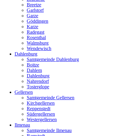
Breetze
Garlstorf
Garze
Göddingen
Karze
Radegast
Rosenthal
Walmsburg
Wendewisch
Dahlenburg
Samtgemeinde Dahlenburg
Boitze
Dahlem
Dahlenburg
Nahrendorf
Tosterglope
Gellersen
Samtgemeinde Gellersen
Kirchgellersen
Reppenstedt
Südergellersen
Westergellersen
Ilmenau
Samtgemeinde Ilmenau
Barnstedt