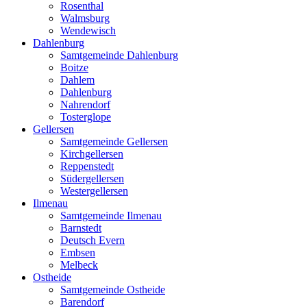
Rosenthal
Walmsburg
Wendewisch
Dahlenburg
Samtgemeinde Dahlenburg
Boitze
Dahlem
Dahlenburg
Nahrendorf
Tosterglope
Gellersen
Samtgemeinde Gellersen
Kirchgellersen
Reppenstedt
Südergellersen
Westergellersen
Ilmenau
Samtgemeinde Ilmenau
Barnstedt
Deutsch Evern
Embsen
Melbeck
Ostheide
Samtgemeinde Ostheide
Barendorf