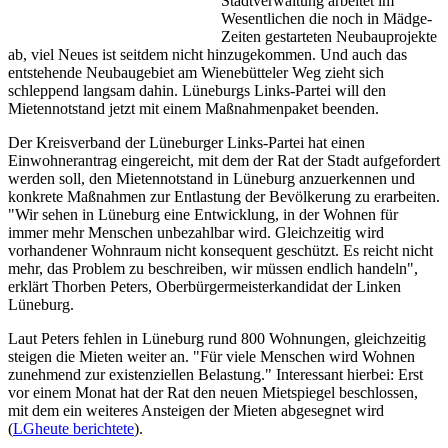
Stadtverwaltung arbeitet im
Wesentlichen die noch in Mädge-
Zeiten gestarteten Neubauprojekte
ab, viel Neues ist seitdem nicht hinzugekommen. Und auch das
entstehende Neubaugebiet am Wienebütteler Weg zieht sich
schleppend langsam dahin. Lüneburgs Links-Partei will den
Mietennotstand jetzt mit einem Maßnahmenpaket beenden.
Der Kreisverband der Lüneburger Links-Partei hat einen
Einwohnerantrag eingereicht, mit dem der Rat der Stadt aufgefordert
werden soll, den Mietennotstand in Lüneburg anzuerkennen und
konkrete Maßnahmen zur Entlastung der Bevölkerung zu erarbeiten.
"Wir sehen in Lüneburg eine Entwicklung, in der Wohnen für
immer mehr Menschen unbezahlbar wird. Gleichzeitig wird
vorhandener Wohnraum nicht konsequent geschützt. Es reicht nicht
mehr, das Problem zu beschreiben, wir müssen endlich handeln",
erklärt Thorben Peters, Oberbürgermeisterkandidat der Linken
Lüneburg.
Laut Peters fehlen in Lüneburg rund 800 Wohnungen, gleichzeitig
steigen die Mieten weiter an. "Für viele Menschen wird Wohnen
zunehmend zur existenziellen Belastung." Interessant hierbei: Erst
vor einem Monat hat der Rat den neuen Mietspiegel beschlossen,
mit dem ein weiteres Ansteigen der Mieten abgesegnet wird
(
LGheute berichtete
).