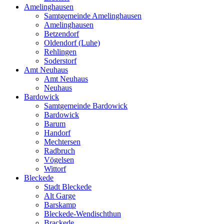
Amelinghausen
Samtgemeinde Amelinghausen
Amelinghausen
Betzendorf
Oldendorf (Luhe)
Rehlingen
Soderstorf
Amt Neuhaus
Amt Neuhaus
Neuhaus
Bardowick
Samtgemeinde Bardowick
Bardowick
Barum
Handorf
Mechtersen
Radbruch
Vögelsen
Wittorf
Bleckede
Stadt Bleckede
Alt Garge
Barskamp
Bleckede-Wendischthun
Brackede