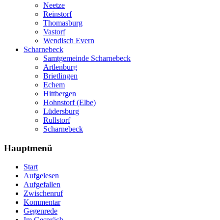
Neetze
Reinstorf
Thomasburg
Vastorf
Wendisch Evern
Scharnebeck
Samtgemeinde Scharnebeck
Artlenburg
Brietlingen
Echem
Hittbergen
Hohnstorf (Elbe)
Lüdersburg
Rullstorf
Scharnebeck
Hauptmenü
Start
Aufgelesen
Aufgefallen
Zwischenruf
Kommentar
Gegenrede
Im Gespräch