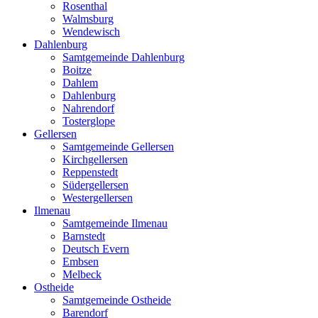
Rosenthal
Walmsburg
Wendewisch
Dahlenburg
Samtgemeinde Dahlenburg
Boitze
Dahlem
Dahlenburg
Nahrendorf
Tosterglope
Gellersen
Samtgemeinde Gellersen
Kirchgellersen
Reppenstedt
Südergellersen
Westergellersen
Ilmenau
Samtgemeinde Ilmenau
Barnstedt
Deutsch Evern
Embsen
Melbeck
Ostheide
Samtgemeinde Ostheide
Barendorf