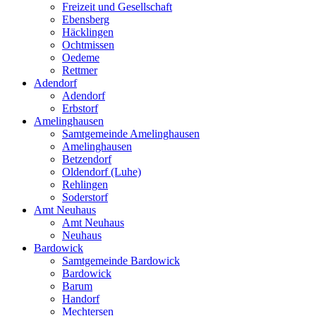
Freizeit und Gesellschaft
Ebensberg
Häcklingen
Ochtmissen
Oedeme
Rettmer
Adendorf
Adendorf
Erbstorf
Amelinghausen
Samtgemeinde Amelinghausen
Amelinghausen
Betzendorf
Oldendorf (Luhe)
Rehlingen
Soderstorf
Amt Neuhaus
Amt Neuhaus
Neuhaus
Bardowick
Samtgemeinde Bardowick
Bardowick
Barum
Handorf
Mechtersen