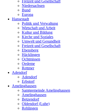
Freizeit und Gesellschaft
Niedersachsen
Bund
Europa
Hansestadt
Politik und Verwaltung
Wirtschaft und Arbeit
Kultur und Bildung
Kirche und Soziales
Umwelt und Gesundheit
Freizeit und Gesellschaft
Ebensberg
Häcklingen
Ochtmissen
Oedeme
Rettmer
Adendorf
Adendorf
Erbstorf
Amelinghausen
Samtgemeinde Amelinghausen
Amelinghausen
Betzendorf
Oldendorf (Luhe)
Rehlingen