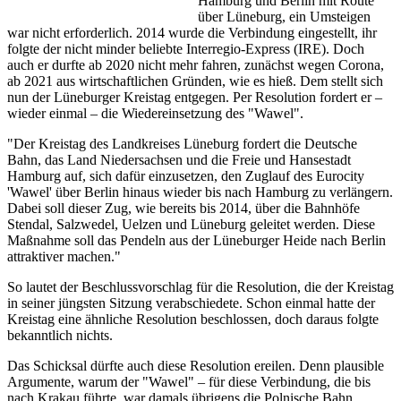
Hamburg und Berlin mit Route
über Lüneburg, ein Umsteigen
war nicht erforderlich. 2014 wurde die Verbindung eingestellt, ihr
folgte der nicht minder beliebte Interregio-Express (IRE). Doch
auch er durfte ab 2020 nicht mehr fahren, zunächst wegen Corona,
ab 2021 aus wirtschaftlichen Gründen, wie es hieß. Dem stellt sich
nun der Lüneburger Kreistag entgegen. Per Resolution fordert er –
wieder einmal – die Wiedereinsetzung des "Wawel".
"Der Kreistag des Landkreises Lüneburg fordert die Deutsche
Bahn, das Land Niedersachsen und die Freie und Hansestadt
Hamburg auf, sich dafür einzusetzen, den Zuglauf des Eurocity
'Wawel' über Berlin hinaus wieder bis nach Hamburg zu verlängern.
Dabei soll dieser Zug, wie bereits bis 2014, über die Bahnhöfe
Stendal, Salzwedel, Uelzen und Lüneburg geleitet werden. Diese
Maßnahme soll das Pendeln aus der Lüneburger Heide nach Berlin
attraktiver machen."
So lautet der Beschlussvorschlag für die Resolution, die der Kreistag
in seiner jüngsten Sitzung verabschiedete. Schon einmal hatte der
Kreistag eine ähnliche Resolution beschlossen, doch daraus folgte
bekanntlich nichts.
Das Schicksal dürfte auch diese Resolution ereilen. Denn plausible
Argumente, warum der "Wawel" – für diese Verbindung, die bis
nach Krakau führte, war damals übrigens die Polnische Bahn