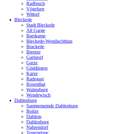
Radbruch
Vögelsen
Wittorf
Bleckede
Stadt Bleckede
Alt Garge
Barskamp
Bleckede-Wendischthun
Brackede
Breetze
Garlstorf
Garze
Göddingen
Karze
Radegast
Rosenthal
Walmsburg
Wendewisch
Dahlenburg
Samtgemeinde Dahlenburg
Boitze
Dahlem
Dahlenburg
Nahrendorf
Tosterglope