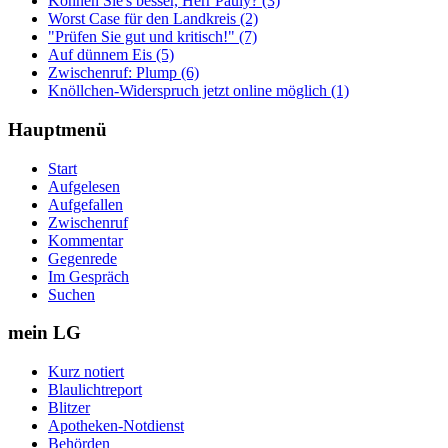
Können Sie's besser, Herr Pauly? (3)
Worst Case für den Landkreis (2)
"Prüfen Sie gut und kritisch!" (7)
Auf dünnem Eis (5)
Zwischenruf: Plump (6)
Knöllchen-Widerspruch jetzt online möglich (1)
Hauptmenü
Start
Aufgelesen
Aufgefallen
Zwischenruf
Kommentar
Gegenrede
Im Gespräch
Suchen
mein LG
Kurz notiert
Blaulichtreport
Blitzer
Apotheken-Notdienst
Behörden