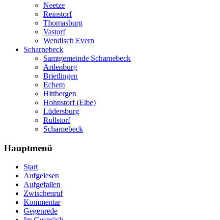
Neetze
Reinstorf
Thomasburg
Vastorf
Wendisch Evern
Scharnebeck
Samtgemeinde Scharnebeck
Artlenburg
Brietlingen
Echem
Hittbergen
Hohnstorf (Elbe)
Lüdersburg
Rullstorf
Scharnebeck
Hauptmenü
Start
Aufgelesen
Aufgefallen
Zwischenruf
Kommentar
Gegenrede
Im Gespräch