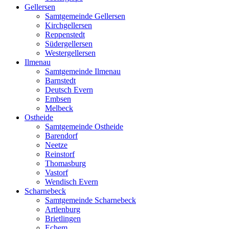
Gellersen
Samtgemeinde Gellersen
Kirchgellersen
Reppenstedt
Südergellersen
Westergellersen
Ilmenau
Samtgemeinde Ilmenau
Barnstedt
Deutsch Evern
Embsen
Melbeck
Ostheide
Samtgemeinde Ostheide
Barendorf
Neetze
Reinstorf
Thomasburg
Vastorf
Wendisch Evern
Scharnebeck
Samtgemeinde Scharnebeck
Artlenburg
Brietlingen
Echem