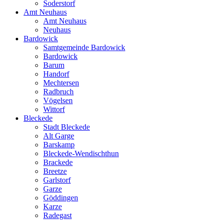
Soderstorf
Amt Neuhaus
Amt Neuhaus
Neuhaus
Bardowick
Samtgemeinde Bardowick
Bardowick
Barum
Handorf
Mechtersen
Radbruch
Vögelsen
Wittorf
Bleckede
Stadt Bleckede
Alt Garge
Barskamp
Bleckede-Wendischthun
Brackede
Breetze
Garlstorf
Garze
Göddingen
Karze
Radegast