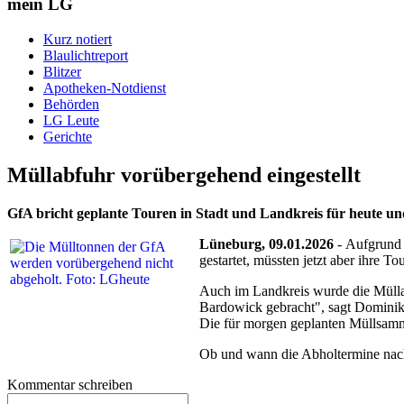
mein LG
Kurz notiert
Blaulichtreport
Blitzer
Apotheken-Notdienst
Behörden
LG Leute
Gerichte
Müllabfuhr vorübergehend eingestellt
GfA bricht geplante Touren in Stadt und Landkreis
für heute u
Lüneburg, 09.01.2026
- Aufgrund 
gestartet, müssten jetzt aber ihre
Auch im Landkreis wurde die Müllab
Bardowick gebracht", sagt Dominik G
Die für morgen geplanten Müllsamm
Ob und wann die Abholtermine nach
Kommentar schreiben