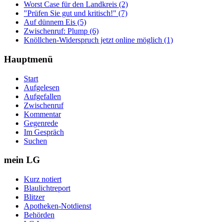
Worst Case für den Landkreis (2)
"Prüfen Sie gut und kritisch!" (7)
Auf dünnem Eis (5)
Zwischenruf: Plump (6)
Knöllchen-Widerspruch jetzt online möglich (1)
Hauptmenü
Start
Aufgelesen
Aufgefallen
Zwischenruf
Kommentar
Gegenrede
Im Gespräch
Suchen
mein LG
Kurz notiert
Blaulichtreport
Blitzer
Apotheken-Notdienst
Behörden