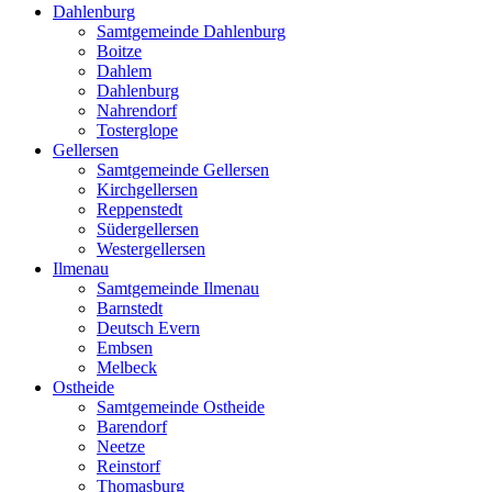
Dahlenburg
Samtgemeinde Dahlenburg
Boitze
Dahlem
Dahlenburg
Nahrendorf
Tosterglope
Gellersen
Samtgemeinde Gellersen
Kirchgellersen
Reppenstedt
Südergellersen
Westergellersen
Ilmenau
Samtgemeinde Ilmenau
Barnstedt
Deutsch Evern
Embsen
Melbeck
Ostheide
Samtgemeinde Ostheide
Barendorf
Neetze
Reinstorf
Thomasburg