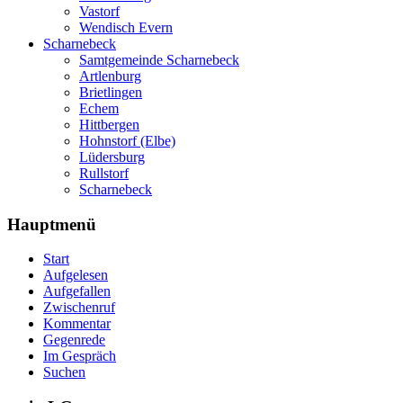
Vastorf
Wendisch Evern
Scharnebeck
Samtgemeinde Scharnebeck
Artlenburg
Brietlingen
Echem
Hittbergen
Hohnstorf (Elbe)
Lüdersburg
Rullstorf
Scharnebeck
Hauptmenü
Start
Aufgelesen
Aufgefallen
Zwischenruf
Kommentar
Gegenrede
Im Gespräch
Suchen