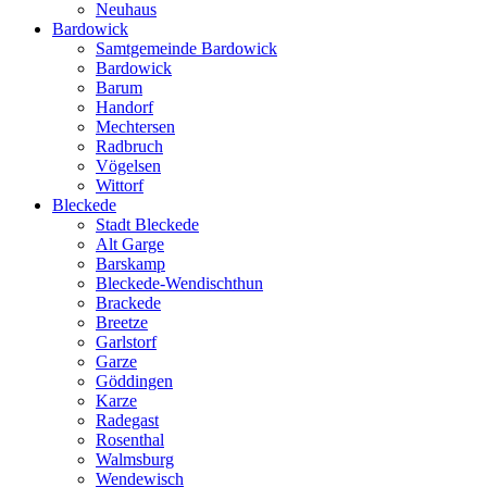
Neuhaus
Bardowick
Samtgemeinde Bardowick
Bardowick
Barum
Handorf
Mechtersen
Radbruch
Vögelsen
Wittorf
Bleckede
Stadt Bleckede
Alt Garge
Barskamp
Bleckede-Wendischthun
Brackede
Breetze
Garlstorf
Garze
Göddingen
Karze
Radegast
Rosenthal
Walmsburg
Wendewisch