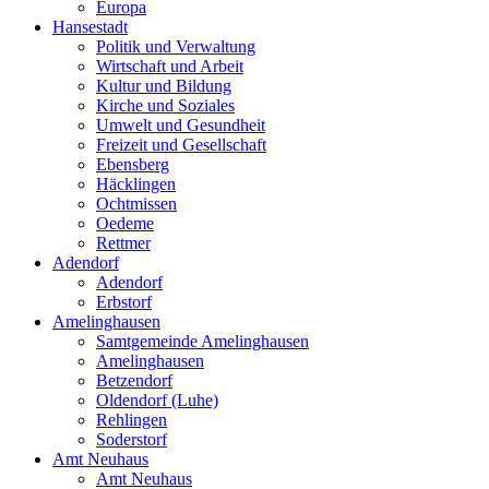
Europa
Hansestadt
Politik und Verwaltung
Wirtschaft und Arbeit
Kultur und Bildung
Kirche und Soziales
Umwelt und Gesundheit
Freizeit und Gesellschaft
Ebensberg
Häcklingen
Ochtmissen
Oedeme
Rettmer
Adendorf
Adendorf
Erbstorf
Amelinghausen
Samtgemeinde Amelinghausen
Amelinghausen
Betzendorf
Oldendorf (Luhe)
Rehlingen
Soderstorf
Amt Neuhaus
Amt Neuhaus