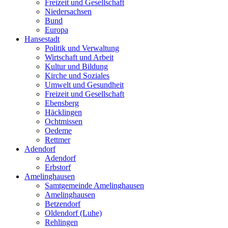
Freizeit und Gesellschaft
Niedersachsen
Bund
Europa
Hansestadt
Politik und Verwaltung
Wirtschaft und Arbeit
Kultur und Bildung
Kirche und Soziales
Umwelt und Gesundheit
Freizeit und Gesellschaft
Ebensberg
Häcklingen
Ochtmissen
Oedeme
Rettmer
Adendorf
Adendorf
Erbstorf
Amelinghausen
Samtgemeinde Amelinghausen
Amelinghausen
Betzendorf
Oldendorf (Luhe)
Rehlingen