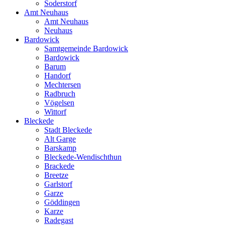
Soderstorf
Amt Neuhaus
Amt Neuhaus
Neuhaus
Bardowick
Samtgemeinde Bardowick
Bardowick
Barum
Handorf
Mechtersen
Radbruch
Vögelsen
Wittorf
Bleckede
Stadt Bleckede
Alt Garge
Barskamp
Bleckede-Wendischthun
Brackede
Breetze
Garlstorf
Garze
Göddingen
Karze
Radegast