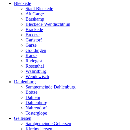
Bleckede
Stadt Bleckede
Alt Garge
Barskamp
Bleckede-Wendischthun
Brackede
Breetze
Garlstorf
Garze
Göddingen
Karze
Radegast
Rosenthal
Walmsburg
Wendewisch
Dahlenburg
Samtgemeinde Dahlenburg
Boitze
Dahlem
Dahlenburg
Nahrendorf
Tosterglope
Gellersen
Samtgemeinde Gellersen
Kirchgellersen