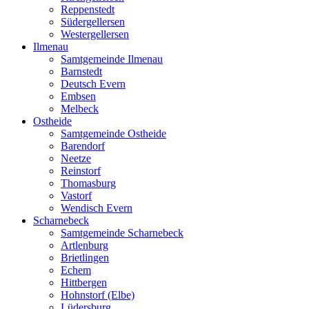
Reppenstedt
Südergellersen
Westergellersen
Ilmenau
Samtgemeinde Ilmenau
Barnstedt
Deutsch Evern
Embsen
Melbeck
Ostheide
Samtgemeinde Ostheide
Barendorf
Neetze
Reinstorf
Thomasburg
Vastorf
Wendisch Evern
Scharnebeck
Samtgemeinde Scharnebeck
Artlenburg
Brietlingen
Echem
Hittbergen
Hohnstorf (Elbe)
Lüdersburg