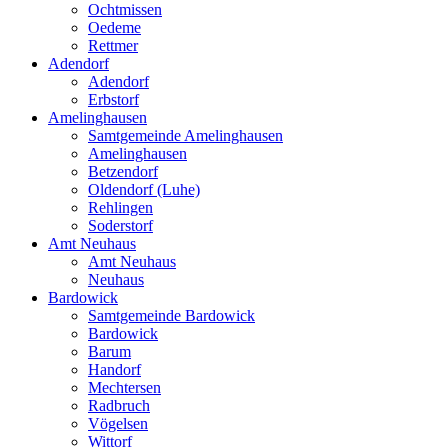
Ochtmissen
Oedeme
Rettmer
Adendorf
Adendorf
Erbstorf
Amelinghausen
Samtgemeinde Amelinghausen
Amelinghausen
Betzendorf
Oldendorf (Luhe)
Rehlingen
Soderstorf
Amt Neuhaus
Amt Neuhaus
Neuhaus
Bardowick
Samtgemeinde Bardowick
Bardowick
Barum
Handorf
Mechtersen
Radbruch
Vögelsen
Wittorf