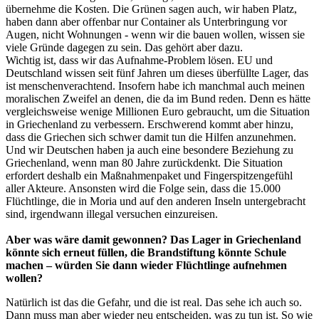
übernehme die Kosten. Die Grünen sagen auch, wir haben Platz,
haben dann aber offenbar nur Container als Unterbringung vor
Augen, nicht Wohnungen - wenn wir die bauen wollen, wissen sie
viele Gründe dagegen zu sein. Das gehört aber dazu.
Wichtig ist, dass wir das Aufnahme-Problem lösen. EU und
Deutschland wissen seit fünf Jahren um dieses überfüllte Lager, das
ist menschenverachtend. Insofern habe ich manchmal auch meinen
moralischen Zweifel an denen, die da im Bund reden. Denn es hätte
vergleichsweise wenige Millionen Euro gebraucht, um die Situation
in Griechenland zu verbessern. Erschwerend kommt aber hinzu,
dass die Griechen sich schwer damit tun die Hilfen anzunehmen.
Und wir Deutschen haben ja auch eine besondere Beziehung zu
Griechenland, wenn man 80 Jahre zurückdenkt. Die Situation
erfordert deshalb ein Maßnahmenpaket und Fingerspitzengefühl
aller Akteure. Ansonsten wird die Folge sein, dass die 15.000
Flüchtlinge, die in Moria und auf den anderen Inseln untergebracht
sind, irgendwann illegal versuchen einzureisen.
Aber was wäre damit gewonnen? Das Lager in Griechenland
könnte sich erneut füllen, die Brandstiftung könnte Schule
machen – würden Sie dann wieder Flüchtlinge aufnehmen
wollen?
Natürlich ist das die Gefahr, und die ist real. Das sehe ich auch so.
Dann muss man aber wieder neu entscheiden, was zu tun ist. So wie