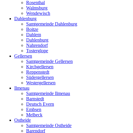
Rosenthal
Walmsburg
Wendewisch
Dahlenburg
Samtgemeinde Dahlenburg
Boitze
Dahlem
Dahlenburg
Nahrendorf
Tosterglope
Gellersen
Samtgemeinde Gellersen
Kirchgellersen
Reppenstedt
Südergellersen
Westergellersen
Ilmenau
Samtgemeinde Ilmenau
Barnstedt
Deutsch Evern
Embsen
Melbeck
Ostheide
Samtgemeinde Ostheide
Barendorf