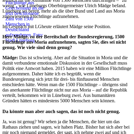
letztlich für die Aufnahme von 1500 Menschen durchringen – "zu
wenig", wie Lüneburgs Oberbürgermeister Ulrich Mädge befand.
Lüneburg sei bereit, mehr als die über Bund und Land aus Moria
zugewiesenen Flüchtlinge aufzunehmen.
Im Gespräch mit LGheute erläutert Mädge seine Position.
Herr Mädge, zu der Bereitschaft der Bundesregierung, 1500
Flüchtlinge aus Moria aufzunehmen, sagten Sie, dies sei nicht
genug. Wie viele sind denn genug?
Mädge:
Das ist schwierig. Aber auf die Situation in Moria und die
damit verbundene emotionale Diskussion in der Gesellschaft muss
Politik eine Antwort haben. 2015 haben wir eine Million Flüchtlinge
aufgenommen. Daher hätte ich es begrüßt, wenn die
Bundesregierung sich jetzt für drei- bis fünftausend Menschen
entschieden hätte. Wenn man die 1500 Flüchtlinge – übrigens sind
das anerkannte Flüchtlinge nicht nur aus Moria – auf die Republik
verteilt, bekommen wir in Lüneburg zwei. Aus humanitären
Gründen hätten es mindestens 5000 Menschen sein können.
Da könnte man aber auch sagen, das ist noch nicht genug.
Ja, was ist genug? Wir sehen ja die Menschen, die hier um das
Rathaus ziehen und sagen, wir haben Platz. Bisher hat sich aber bei
mir noch niemand gemeldet, der sagt, ich nehme zwei auf und ich