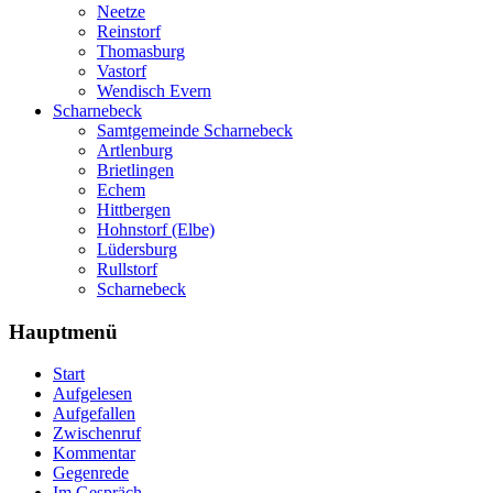
Neetze
Reinstorf
Thomasburg
Vastorf
Wendisch Evern
Scharnebeck
Samtgemeinde Scharnebeck
Artlenburg
Brietlingen
Echem
Hittbergen
Hohnstorf (Elbe)
Lüdersburg
Rullstorf
Scharnebeck
Hauptmenü
Start
Aufgelesen
Aufgefallen
Zwischenruf
Kommentar
Gegenrede
Im Gespräch