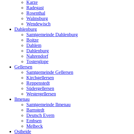
Karze
Radegast
Rosenthal
Walmsburg
Wendewisch
Dahlenburg
Samtgemeinde Dahlenburg
Boitze
Dahlem
Dahlenburg
Nahrendorf
Tosterglope
Gellersen
Samtgemeinde Gellersen
Kirchgellersen
Reppenstedt
Südergellersen
Westergellersen
Ilmenau
Samtgemeinde Ilmenau
Barnstedt
Deutsch Evern
Embsen
Melbeck
Ostheide