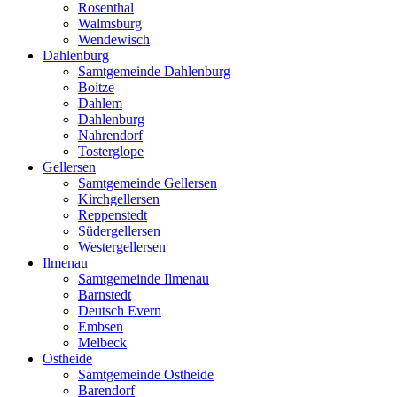
Rosenthal
Walmsburg
Wendewisch
Dahlenburg
Samtgemeinde Dahlenburg
Boitze
Dahlem
Dahlenburg
Nahrendorf
Tosterglope
Gellersen
Samtgemeinde Gellersen
Kirchgellersen
Reppenstedt
Südergellersen
Westergellersen
Ilmenau
Samtgemeinde Ilmenau
Barnstedt
Deutsch Evern
Embsen
Melbeck
Ostheide
Samtgemeinde Ostheide
Barendorf