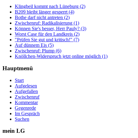
Klingbeil kommt nach Lüneburg (2)
B209 bleibt länger gesperrt (4)
Bothe darf nicht antreten (2)
Zwischenruf: Radikalisierung (1)
Können Sie's besser, Herr Pauly? (3)
Worst Case für den Landkreis (2)
"Prüfen Sie gut und kritisch!" (7)
Auf dünnem Eis (5)
Zwischenruf: Plump (6)
Knöllchen-Widerspruch jetzt online möglich (1)
Hauptmenü
Start
Aufgelesen
Aufgefallen
Zwischenruf
Kommentar
Gegenrede
Im Gespräch
Suchen
mein LG