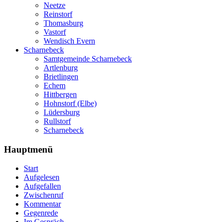
Neetze
Reinstorf
Thomasburg
Vastorf
Wendisch Evern
Scharnebeck
Samtgemeinde Scharnebeck
Artlenburg
Brietlingen
Echem
Hittbergen
Hohnstorf (Elbe)
Lüdersburg
Rullstorf
Scharnebeck
Hauptmenü
Start
Aufgelesen
Aufgefallen
Zwischenruf
Kommentar
Gegenrede
Im Gespräch