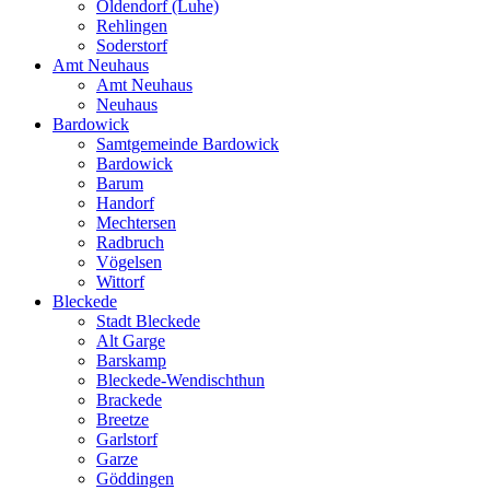
Oldendorf (Luhe)
Rehlingen
Soderstorf
Amt Neuhaus
Amt Neuhaus
Neuhaus
Bardowick
Samtgemeinde Bardowick
Bardowick
Barum
Handorf
Mechtersen
Radbruch
Vögelsen
Wittorf
Bleckede
Stadt Bleckede
Alt Garge
Barskamp
Bleckede-Wendischthun
Brackede
Breetze
Garlstorf
Garze
Göddingen