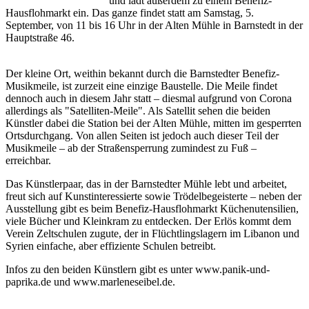
und lädt außerdem zu einem Benefiz-
Hausflohmarkt ein. Das ganze findet statt am Samstag, 5.
September, von 11 bis 16 Uhr in der Alten Mühle in Barnstedt in der
Hauptstraße 46.
Der kleine Ort, weithin bekannt durch die Barnstedter Benefiz-
Musikmeile, ist zurzeit eine einzige Baustelle. Die Meile findet
dennoch auch in diesem Jahr statt – diesmal aufgrund von Corona
allerdings als "Satelliten-Meile". Als Satellit sehen die beiden
Künstler dabei die Station bei der Alten Mühle, mitten im gesperrten
Ortsdurchgang. Von allen Seiten ist jedoch auch dieser Teil der
Musikmeile – ab der Straßensperrung zumindest zu Fuß –
erreichbar.
Das Künstlerpaar, das in der Barnstedter Mühle lebt und arbeitet,
freut sich auf Kunstinteressierte sowie Trödelbegeisterte – neben der
Ausstellung gibt es beim Benefiz-Hausflohmarkt Küchenutensilien,
viele Bücher und Kleinkram zu entdecken. Der Erlös kommt dem
Verein Zeltschulen zugute, der in Flüchtlingslagern im Libanon und
Syrien einfache, aber effiziente Schulen betreibt.
Infos zu den beiden Künstlern gibt es unter www.panik-und-
paprika.de und www.marleneseibel.de.