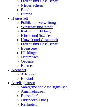
Freizeit und Gesellschaft
Niedersachsen
Bund
Europa
Hansestadt
Politik und Verwaltung
Wirtschaft und Arbeit
Kultur und Bildung
Kirche und Soziales
Umwelt und Gesundheit
Freizeit und Gesellschaft
Ebensberg
Häcklingen
Ochtmissen
Oedeme
Rettmer
Adendorf
Adendorf
Erbstorf
Amelinghausen
Samtgemeinde Amelinghausen
Amelinghausen
Betzendorf
Oldendorf (Luhe)
Rehlingen