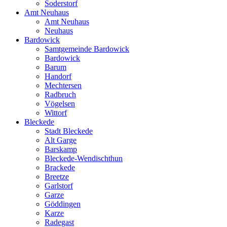
Soderstorf
Amt Neuhaus
Amt Neuhaus
Neuhaus
Bardowick
Samtgemeinde Bardowick
Bardowick
Barum
Handorf
Mechtersen
Radbruch
Vögelsen
Wittorf
Bleckede
Stadt Bleckede
Alt Garge
Barskamp
Bleckede-Wendischthun
Brackede
Breetze
Garlstorf
Garze
Göddingen
Karze
Radegast