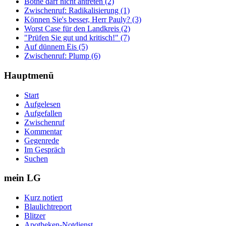
Bothe darf nicht antreten (2)
Zwischenruf: Radikalisierung (1)
Können Sie's besser, Herr Pauly? (3)
Worst Case für den Landkreis (2)
"Prüfen Sie gut und kritisch!" (7)
Auf dünnem Eis (5)
Zwischenruf: Plump (6)
Hauptmenü
Start
Aufgelesen
Aufgefallen
Zwischenruf
Kommentar
Gegenrede
Im Gespräch
Suchen
mein LG
Kurz notiert
Blaulichtreport
Blitzer
Apotheken-Notdienst