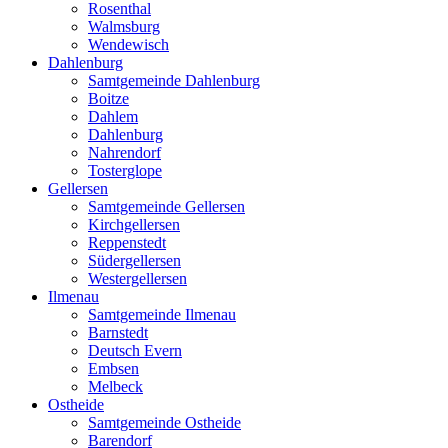
Rosenthal
Walmsburg
Wendewisch
Dahlenburg
Samtgemeinde Dahlenburg
Boitze
Dahlem
Dahlenburg
Nahrendorf
Tosterglope
Gellersen
Samtgemeinde Gellersen
Kirchgellersen
Reppenstedt
Südergellersen
Westergellersen
Ilmenau
Samtgemeinde Ilmenau
Barnstedt
Deutsch Evern
Embsen
Melbeck
Ostheide
Samtgemeinde Ostheide
Barendorf