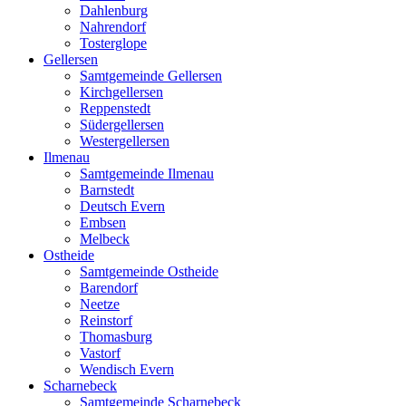
Dahlenburg
Nahrendorf
Tosterglope
Gellersen
Samtgemeinde Gellersen
Kirchgellersen
Reppenstedt
Südergellersen
Westergellersen
Ilmenau
Samtgemeinde Ilmenau
Barnstedt
Deutsch Evern
Embsen
Melbeck
Ostheide
Samtgemeinde Ostheide
Barendorf
Neetze
Reinstorf
Thomasburg
Vastorf
Wendisch Evern
Scharnebeck
Samtgemeinde Scharnebeck