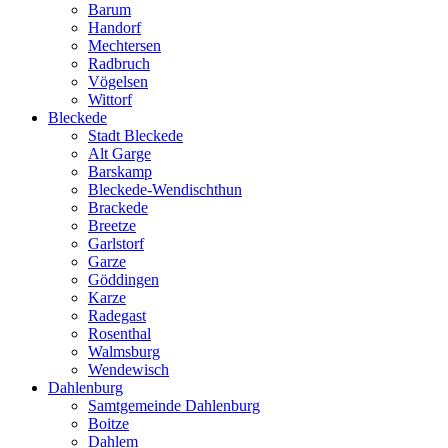
Barum
Handorf
Mechtersen
Radbruch
Vögelsen
Wittorf
Bleckede
Stadt Bleckede
Alt Garge
Barskamp
Bleckede-Wendischthun
Brackede
Breetze
Garlstorf
Garze
Göddingen
Karze
Radegast
Rosenthal
Walmsburg
Wendewisch
Dahlenburg
Samtgemeinde Dahlenburg
Boitze
Dahlem