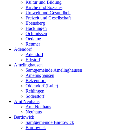
Kultur und Bildung
Kirche und Soziales
Umwelt und Gesundheit
Freizeit und Gesellschaft
Ebensberg
Häcklingen
Ochtmissen
Oedeme
Rettmer
Adendorf
Adendorf
Erbstorf
Amelinghausen
Samtgemeinde Amelinghausen
Amelinghausen
Betzendorf
Oldendorf (Luhe)
Rehlingen
Soderstorf
Amt Neuhaus
Amt Neuhaus
Neuhaus
Bardowick
Samtgemeinde Bardowick
Bardowick