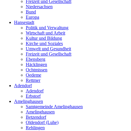
Freizeit und Gesellschaft
Niedersachsen
Bund
Europa
Hansestadt
Politik und Verwaltung
Wirtschaft und Arbeit
Kultur und Bildung
Kirche und Soziales
Umwelt und Gesundheit
Freizeit und Gesellschaft
Ebensberg
Häcklingen
Ochtmissen
Oedeme
Rettmer
Adendorf
Adendorf
Erbstorf
Amelinghausen
Samtgemeinde Amelinghausen
Amelinghausen
Betzendorf
Oldendorf (Luhe)
Rehlingen