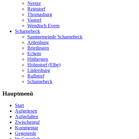
Neetze
Reinstorf
Thomasburg
Vastorf
Wendisch Evern
Scharnebeck
Samtgemeinde Scharnebeck
Artlenburg
Brietlingen
Echem
Hittbergen
Hohnstorf (Elbe)
Lüdersburg
Rullstorf
Scharnebeck
Hauptmenü
Start
Aufgelesen
Aufgefallen
Zwischenruf
Kommentar
Gegenrede
Im Gespräch