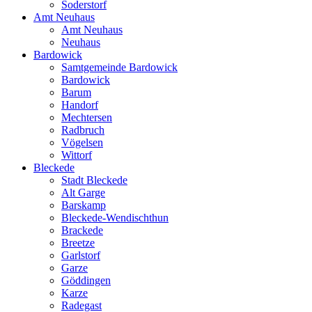
Soderstorf
Amt Neuhaus
Amt Neuhaus
Neuhaus
Bardowick
Samtgemeinde Bardowick
Bardowick
Barum
Handorf
Mechtersen
Radbruch
Vögelsen
Wittorf
Bleckede
Stadt Bleckede
Alt Garge
Barskamp
Bleckede-Wendischthun
Brackede
Breetze
Garlstorf
Garze
Göddingen
Karze
Radegast