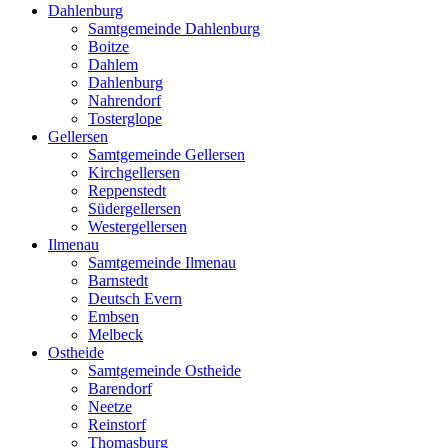
Dahlenburg
Samtgemeinde Dahlenburg
Boitze
Dahlem
Dahlenburg
Nahrendorf
Tosterglope
Gellersen
Samtgemeinde Gellersen
Kirchgellersen
Reppenstedt
Südergellersen
Westergellersen
Ilmenau
Samtgemeinde Ilmenau
Barnstedt
Deutsch Evern
Embsen
Melbeck
Ostheide
Samtgemeinde Ostheide
Barendorf
Neetze
Reinstorf
Thomasburg