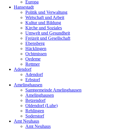
Europa
Hansestadt
Politik und Verwaltung
Wirtschaft und Arbeit
Kultur und Bildung
Kirche und Soziales
Umwelt und Gesundheit
Freizeit und Gesellschaft
Ebensberg
Häcklingen
Ochtmissen
Oedeme
Rettmer
Adendorf
Adendorf
Erbstorf
Amelinghausen
Samtgemeinde Amelinghausen
Amelinghausen
Betzendorf
Oldendorf (Luhe)
Rehlingen
Soderstorf
Amt Neuhaus
Amt Neuhaus