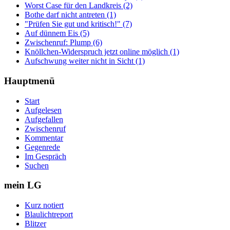
Worst Case für den Landkreis (2)
Bothe darf nicht antreten (1)
"Prüfen Sie gut und kritisch!" (7)
Auf dünnem Eis (5)
Zwischenruf: Plump (6)
Knöllchen-Widerspruch jetzt online möglich (1)
Aufschwung weiter nicht in Sicht (1)
Hauptmenü
Start
Aufgelesen
Aufgefallen
Zwischenruf
Kommentar
Gegenrede
Im Gespräch
Suchen
mein LG
Kurz notiert
Blaulichtreport
Blitzer