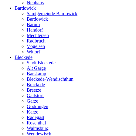
Neuhaus
Bardowick
Samtgemeinde Bardowick
Bardowick
Barum
Handorf
Mechtersen
Radbruch
Vögelsen
Wittorf
Bleckede
Stadt Bleckede
Alt Garge
Barskamp
Bleckede-Wendischthun
Brackede
Breetze
Garlstorf
Garze
Göddingen
Karze
Radegast
Rosenthal
Walmsburg
Wendewisch