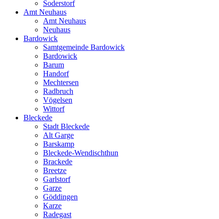
Soderstorf
Amt Neuhaus
Amt Neuhaus
Neuhaus
Bardowick
Samtgemeinde Bardowick
Bardowick
Barum
Handorf
Mechtersen
Radbruch
Vögelsen
Wittorf
Bleckede
Stadt Bleckede
Alt Garge
Barskamp
Bleckede-Wendischthun
Brackede
Breetze
Garlstorf
Garze
Göddingen
Karze
Radegast