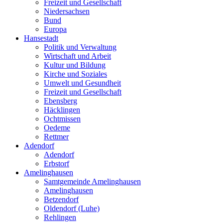
Freizeit und Gesellschaft
Niedersachsen
Bund
Europa
Hansestadt
Politik und Verwaltung
Wirtschaft und Arbeit
Kultur und Bildung
Kirche und Soziales
Umwelt und Gesundheit
Freizeit und Gesellschaft
Ebensberg
Häcklingen
Ochtmissen
Oedeme
Rettmer
Adendorf
Adendorf
Erbstorf
Amelinghausen
Samtgemeinde Amelinghausen
Amelinghausen
Betzendorf
Oldendorf (Luhe)
Rehlingen