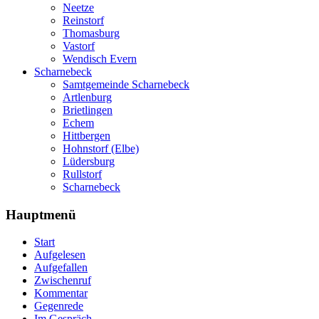
Neetze
Reinstorf
Thomasburg
Vastorf
Wendisch Evern
Scharnebeck
Samtgemeinde Scharnebeck
Artlenburg
Brietlingen
Echem
Hittbergen
Hohnstorf (Elbe)
Lüdersburg
Rullstorf
Scharnebeck
Hauptmenü
Start
Aufgelesen
Aufgefallen
Zwischenruf
Kommentar
Gegenrede
Im Gespräch