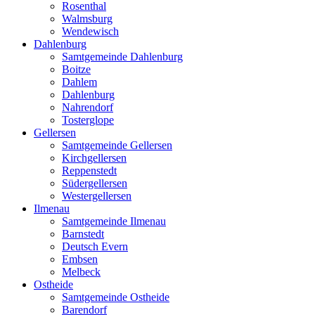
Rosenthal
Walmsburg
Wendewisch
Dahlenburg
Samtgemeinde Dahlenburg
Boitze
Dahlem
Dahlenburg
Nahrendorf
Tosterglope
Gellersen
Samtgemeinde Gellersen
Kirchgellersen
Reppenstedt
Südergellersen
Westergellersen
Ilmenau
Samtgemeinde Ilmenau
Barnstedt
Deutsch Evern
Embsen
Melbeck
Ostheide
Samtgemeinde Ostheide
Barendorf