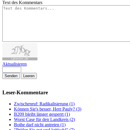
Text des Kommentars
Aktualisieren
Senden
Leeren
Leser-Kommentare
Zwischenruf: Radikalisierung (1)
Können Sie's besser, Herr Pauly? (3)
B209 bleibt länger gesperrt (1)
Worst Case für den Landkreis (2)
Bothe darf nicht antreten (1)
"Prüfen Sie gut und kritisch!" (7)