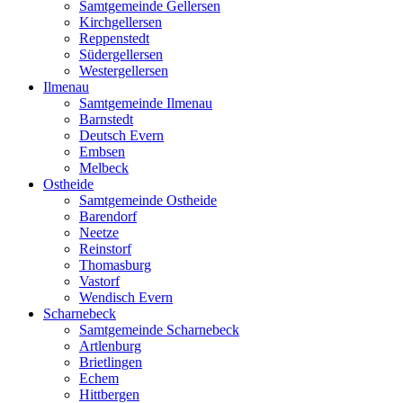
Samtgemeinde Gellersen
Kirchgellersen
Reppenstedt
Südergellersen
Westergellersen
Ilmenau
Samtgemeinde Ilmenau
Barnstedt
Deutsch Evern
Embsen
Melbeck
Ostheide
Samtgemeinde Ostheide
Barendorf
Neetze
Reinstorf
Thomasburg
Vastorf
Wendisch Evern
Scharnebeck
Samtgemeinde Scharnebeck
Artlenburg
Brietlingen
Echem
Hittbergen