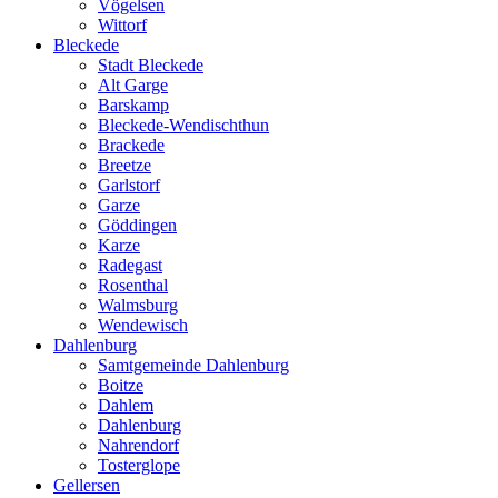
Vögelsen
Wittorf
Bleckede
Stadt Bleckede
Alt Garge
Barskamp
Bleckede-Wendischthun
Brackede
Breetze
Garlstorf
Garze
Göddingen
Karze
Radegast
Rosenthal
Walmsburg
Wendewisch
Dahlenburg
Samtgemeinde Dahlenburg
Boitze
Dahlem
Dahlenburg
Nahrendorf
Tosterglope
Gellersen