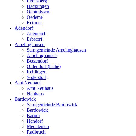
Ebensberg
Häcklingen
Ochtmissen
Oedeme
Rettmer
Adendorf
Adendorf
Erbstorf
Amelinghausen
Samtgemeinde Amelinghausen
Amelinghausen
Betzendorf
Oldendorf (Luhe)
Rehlingen
Soderstorf
Amt Neuhaus
Amt Neuhaus
Neuhaus
Bardowick
Samtgemeinde Bardowick
Bardowick
Barum
Handorf
Mechtersen
Radbruch