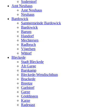
Soderstorf
Amt Neuhaus
Amt Neuhaus
Neuhaus
Bardowick
Samtgemeinde Bardowick
Bardowick
Barum
Handorf
Mechtersen
Radbruch
Vögelsen
Wittorf
Bleckede
Stadt Bleckede
Alt Garge
Barskamp
Bleckede-Wendischthun
Brackede
Breetze
Garlstorf
Garze
Göddingen
Karze
Radegast