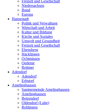
Freizeit und Gesellschaft
Niedersachsen
Bund
Europa
Hansestadt
Politik und Verwaltung
Wirtschaft und Arbeit
Kultur und Bildung
Kirche und Soziales
Umwelt und Gesundheit
Freizeit und Gesellschaft
Ebensberg
Häcklingen
Ochtmissen
Oedeme
Rettmer
Adendorf
Adendorf
Erbstorf
Amelinghausen
Samtgemeinde Amelinghausen
Amelinghausen
Betzendorf
Oldendorf (Luhe)
Rehlingen