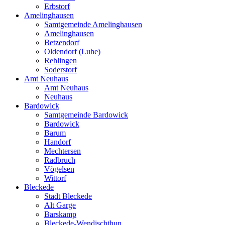
Erbstorf
Amelinghausen
Samtgemeinde Amelinghausen
Amelinghausen
Betzendorf
Oldendorf (Luhe)
Rehlingen
Soderstorf
Amt Neuhaus
Amt Neuhaus
Neuhaus
Bardowick
Samtgemeinde Bardowick
Bardowick
Barum
Handorf
Mechtersen
Radbruch
Vögelsen
Wittorf
Bleckede
Stadt Bleckede
Alt Garge
Barskamp
Bleckede-Wendischthun