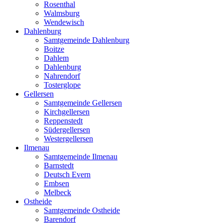
Rosenthal
Walmsburg
Wendewisch
Dahlenburg
Samtgemeinde Dahlenburg
Boitze
Dahlem
Dahlenburg
Nahrendorf
Tosterglope
Gellersen
Samtgemeinde Gellersen
Kirchgellersen
Reppenstedt
Südergellersen
Westergellersen
Ilmenau
Samtgemeinde Ilmenau
Barnstedt
Deutsch Evern
Embsen
Melbeck
Ostheide
Samtgemeinde Ostheide
Barendorf