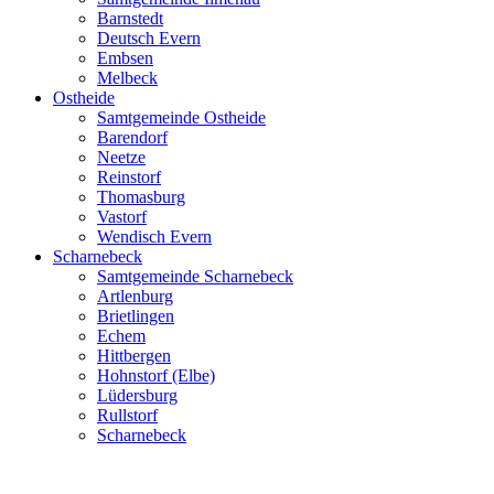
Barnstedt
Deutsch Evern
Embsen
Melbeck
Ostheide
Samtgemeinde Ostheide
Barendorf
Neetze
Reinstorf
Thomasburg
Vastorf
Wendisch Evern
Scharnebeck
Samtgemeinde Scharnebeck
Artlenburg
Brietlingen
Echem
Hittbergen
Hohnstorf (Elbe)
Lüdersburg
Rullstorf
Scharnebeck