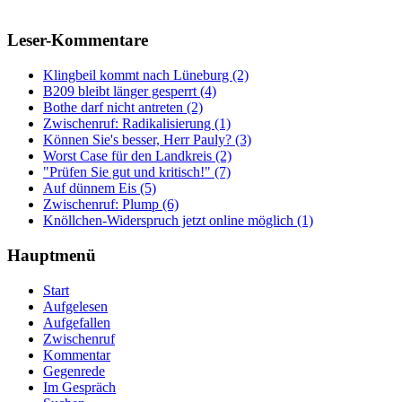
Leser-Kommentare
Klingbeil kommt nach Lüneburg (2)
B209 bleibt länger gesperrt (4)
Bothe darf nicht antreten (2)
Zwischenruf: Radikalisierung (1)
Können Sie's besser, Herr Pauly? (3)
Worst Case für den Landkreis (2)
"Prüfen Sie gut und kritisch!" (7)
Auf dünnem Eis (5)
Zwischenruf: Plump (6)
Knöllchen-Widerspruch jetzt online möglich (1)
Hauptmenü
Start
Aufgelesen
Aufgefallen
Zwischenruf
Kommentar
Gegenrede
Im Gespräch