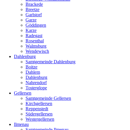
Brackede
Breetze
Garlstorf
Garze
Göddingen
Karze
Radegast
Rosenthal
Walmsburg
Wendewisch
Dahlenburg
Samtgemeinde Dahlenburg
Boitze
Dahlem
Dahlenburg
Nahrendorf
Tosterglope
Gellersen
Samtgemeinde Gellersen
Kirchgellersen
Reppenstedt
Südergellersen
Westergellersen
Ilmenau
Samtgemeinde Ilmenau