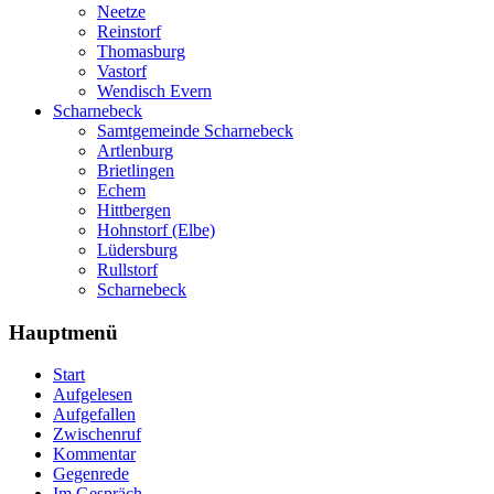
Neetze
Reinstorf
Thomasburg
Vastorf
Wendisch Evern
Scharnebeck
Samtgemeinde Scharnebeck
Artlenburg
Brietlingen
Echem
Hittbergen
Hohnstorf (Elbe)
Lüdersburg
Rullstorf
Scharnebeck
Hauptmenü
Start
Aufgelesen
Aufgefallen
Zwischenruf
Kommentar
Gegenrede
Im Gespräch